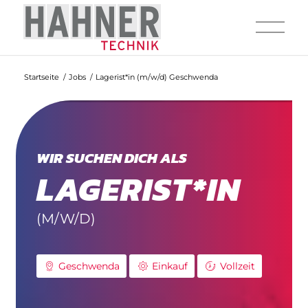
Startseite
/
Jobs
/
Lagerist*in (m/w/d) Geschwenda
WIR SUCHEN DICH ALS
LAGERIST*IN
(M/W/D)
Geschwenda
Einkauf
Vollzeit